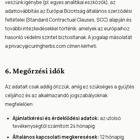
veszünk igénybe (pl. egyes analitikai eszközök), az
adattovábbítás az Európai Bizottság általános szerződési
feltételei (Standard Contractual Clauses, SCC) alapján és
további intézkedésekkel történik, amelyek az európaihoz
hasonló védelmi szintet biztosítanak. A jogalap másolatát
a
privacy@curingherbs.com
címen kérheti.
6. Megőrzési idők
Az adatait csak addig őrizzük, amíg ez szükséges a gyűjtés
céljához és az alkalmazandó jogszabályoknak
megfelelően:
Ajánlatkérési és érdeklődési adatok:
az utolsó
tevékenységtől számított 24 hónapig.
Általános kapcsolati megkeresések:
12 hónapig.