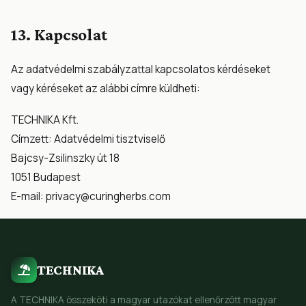
13. Kapcsolat
Az adatvédelmi szabályzattal kapcsolatos kérdéseket
vagy kéréseket az alábbi címre küldheti:
TECHNIKA Kft.
Címzett: Adatvédelmi tisztviselő
Bajcsy-Zsilinszky út 18
1051 Budapest
E-mail:
privacy@curingherbs.com
TECHNIKA
A TECHNIKA összeköti a magyar utazókat ellenőrzött magyar