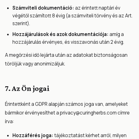
Számviteli dokumentáció:
az érintett naptári év
végétől számított 8 évig (a számviteli törvény és az Art.
szerint).
Hozzájárulások és azok dokumentációja:
amíg a
hozzájárulás érvényes, és visszavonás után 2 évig.
A megőrzési idő lejárta után az adatokat biztonságosan
töröljük vagy anonimizáljuk.
7. Az Ön jogai
Érintettként a GDPR alapján számos joga van, amelyeket
bármikor érvényesíthet a
privacy@curingherbs.com
címre
írva:
Hozzáférés joga:
tájékoztatást kérhet arról, milyen