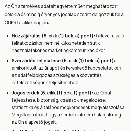
Az Ön személyes adatait egyértelműen meghatározott
célokra és mindig érvényes jogalap szerint dolgozzuk fel a
GDPR 6. cikke alapján:
Hozzájárulás (6. cikk (1) bek. a) pont):
hírlevélre való
feliratkozáskor, nem nélkülözhetetlen sütik
használatakor és marketingkommunikációkor.
Szerződés teljesítése (6. cikk (1) bek. b) pont):
amikor kitölti az űrlapot és kereskedő kapcsolatát kéri,
az adatfeldolgozás szükséges a közvetítési
kötelezettségünk teljesítéséhez.
Jogos érdek (6. cikk (1) bek. f) pont):
az Oldal
fejlesztése, biztonság, csalások megelőzése,
statisztika és általános megkeresések megválaszolása.
Megállapítottuk, hogy az érdekeink nem haladják meg
az Ön alapvető jogait.