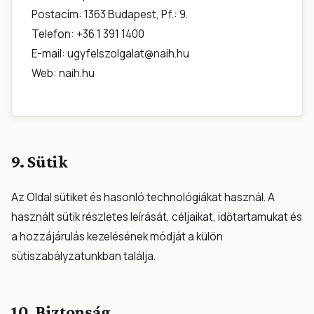
Postacím: 1363 Budapest, Pf.: 9.
Telefon: +36 1 391 1400
E-mail:
ugyfelszolgalat@naih.hu
Web:
naih.hu
9. Sütik
Az Oldal sütiket és hasonló technológiákat használ. A
használt sütik részletes leírását, céljaikat, időtartamukat és
a hozzájárulás kezelésének módját a külön
sütiszabályzatunkban
találja.
10. Biztonság