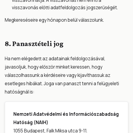
visszavonhatja. A visszavonás nem érinti a
visszavonás előtti adatfeldolgozás jogszerűségét.
Megkereséseire egy hónapon belül válaszolunk.
8. Panasztételi jog
Ha nem elégedett az adatainak feldolgozásával,
javasoljuk, hogy először minket keressen, hogy
válaszolhassunk a kérdéseire vagy kijavíthassuk az
esetleges hibákat. Joga van panaszt tenni a felügyeleti
hatóságnál is:
Nemzeti Adatvédelmi és Információszabadság
Hatóság (NAIH)
1055 Budapest, Falk Miksa utca 9-11.