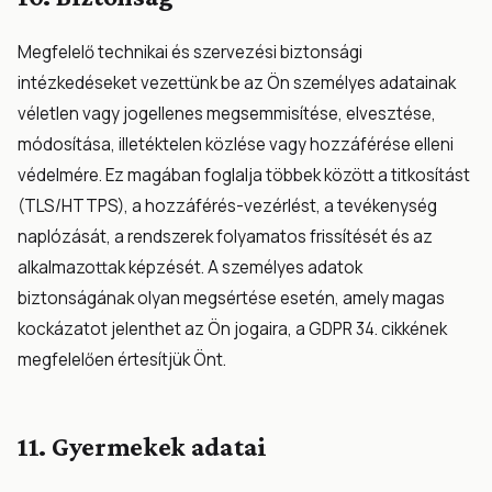
Megfelelő technikai és szervezési biztonsági
intézkedéseket vezettünk be az Ön személyes adatainak
véletlen vagy jogellenes megsemmisítése, elvesztése,
módosítása, illetéktelen közlése vagy hozzáférése elleni
védelmére. Ez magában foglalja többek között a titkosítást
(TLS/HTTPS), a hozzáférés-vezérlést, a tevékenység
naplózását, a rendszerek folyamatos frissítését és az
alkalmazottak képzését. A személyes adatok
biztonságának olyan megsértése esetén, amely magas
kockázatot jelenthet az Ön jogaira, a GDPR 34. cikkének
megfelelően értesítjük Önt.
11. Gyermekek adatai