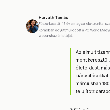
Horváth Tamás
Főszerkesztő · 13 év a magyar elektronikai sz
Korábban együttműködött a PC World Magya
webáruház árlistáját.
Az elmúlt tizen
ment keresztül.
életciklust, má
kiárusításokkal
márciusban 180
felújított darab