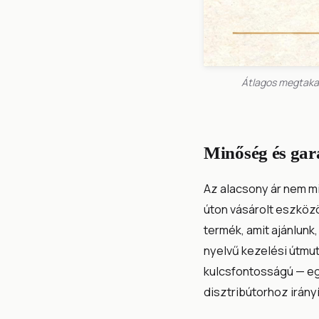
Átlagos megtakar
Minőség és gar
Az alacsony ár nem m
úton vásárolt eszköz
termék, amit ajánlunk
nyelvű kezelési útmut
kulcsfontosságú — egy
disztribútorhoz irányít