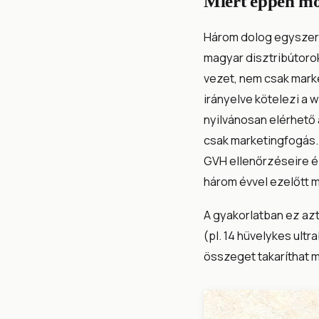
Miért éppen m
Három dolog egyszerre
magyar disztribútoro
vezet, nem csak mark
irányelve kötelezi a 
nyilvánosan elérhető 
csak marketingfogás. 
GVH ellenőrzéseire é
három évvel ezelőtt m
A gyakorlatban ez azt
(pl. 14 hüvelykes ultr
összeget takaríthat m