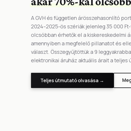
akár 70%-kal olcsób
A GVH és független árösszehasonlító portá
2024–2025-ös szériák jelenleg 35 000 Ft-
olcsóbban érhetők el a kiskereskedelmi 
amennyiben a megfelelő pillanatot és ell
választ. Összegyűjtöttük a 9 leggyakrabb
elektronikai áruház aktuális árait a teljes
Teljes útmutató olvasása →
Meg