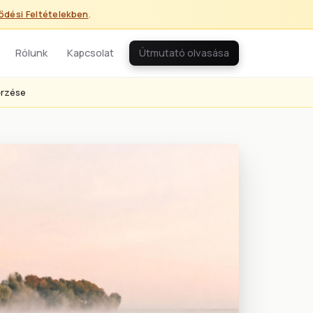
ődési Feltételekben
.
Rólunk
Kapcsolat
Útmutató olvasása
őrzése