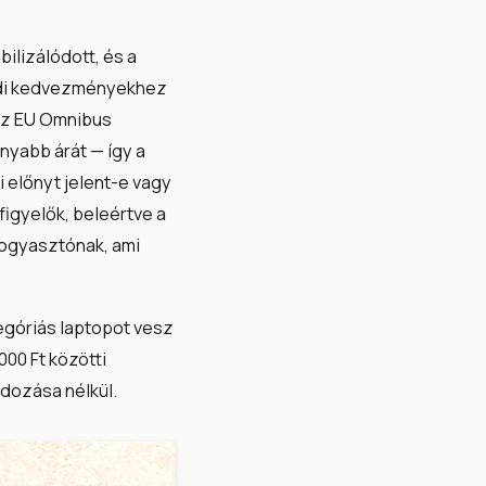
ilizálódott, és a
lódi kedvezményekhez
az EU Omnibus
nyabb árát — így a
i előnyt jelent-e vagy
figyelők, beleértve a
fogyasztónak, ami
tegóriás laptopot vesz
000 Ft közötti
ldozása nélkül.