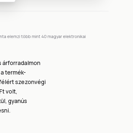
a elemzi több mint 40 magyar elektronikai
s árforradalmon
 a termék-
félért szezonvégi
t volt,
ül, gyanús
esni.