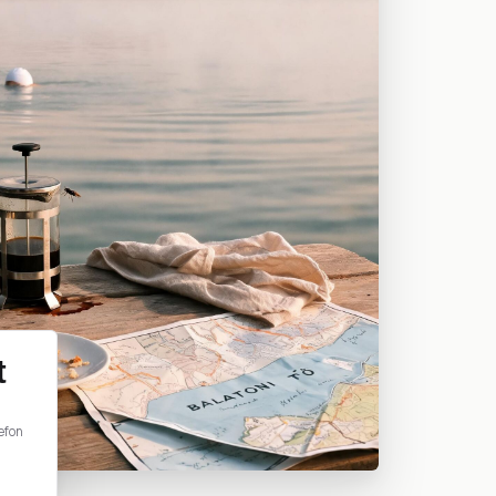
t
efon