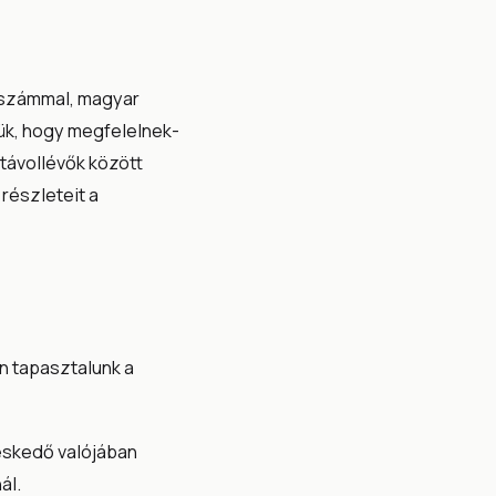
ószámmal, magyar
zük, hogy megfelelnek-
 távollévők között
 részleteit a
n tapasztalunk a
eskedő valójában
ál.