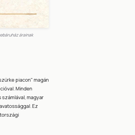
webáruház árainak
„szürke piacon" magán
cióval. Minden
s számlával, magyar
zavatossággal. Ez
etországi