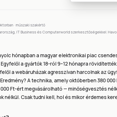
ektorban · műszaki szakértő
rország, IT Business és Computerworld szerkesztőségekkel. Havont
nyolc hónapban a magyar elektronikai piac csende
 Egyfelől a gyártók 18-ról 9–12 hónapra rövidítették
sfelől a webáruházak agresszívan harcolnak az ügy
. Eredmény? A technika, amely októberben 380 000 F
 000 Ft-ért megvásárolható — minőségvesztés nélk
ok nélkül. Csak tudni kell, hol és mikor érdemes ker