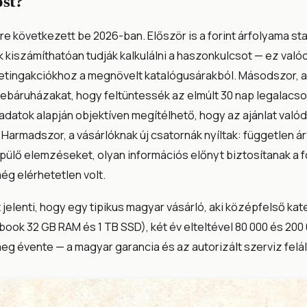
ost?
 következett be 2026-ban. Először is a forint árfolyama stab
k kiszámíthatóan tudják kalkulálni a haszonkulcsot — ez va
etingakciókhoz a megnövelt katalógusárakból. Másodszor, 
webáruházakat, hogy feltüntessék az elmúlt 30 nap legalacso
adatok alapján objektíven megítélhető, hogy az ajánlat valód
Harmadszor, a vásárlóknak új csatornák nyíltak: független ár
pülő elemzéseket, olyan információs előnyt biztosítanak a 
ég elérhetetlen volt.
 jelenti, hogy egy tipikus magyar vásárló, aki középfelső ka
abook 32 GB RAM és 1 TB SSD), két év elteltével 80 000 és 200 
eg évente — a magyar garancia és az autorizált szerviz felá