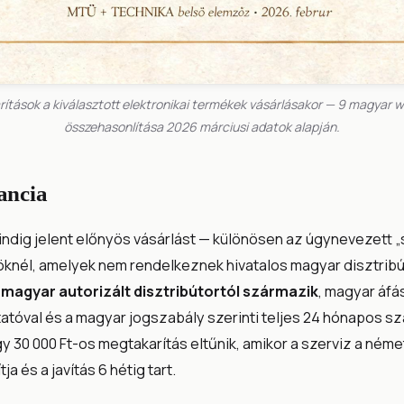
ítások a kiválasztott elektronikai termékek vásárlásakor — 9 magyar 
összehasonlítása 2026 márciusi adatok alapján.
ancia
indig jelent előnyös vásárlást — különösen az úgynevezett 
öknél, amelyek nem rendelkeznek hivatalos magyar disztribú
,
magyar autorizált disztribútortól származik
, magyar áfá
atóval és a magyar jogszabály szerinti teljes 24 hónapos s
 30 000 Ft-os megtakarítás eltűnik, amikor a szerviz a ném
ja és a javítás 6 hétig tart.