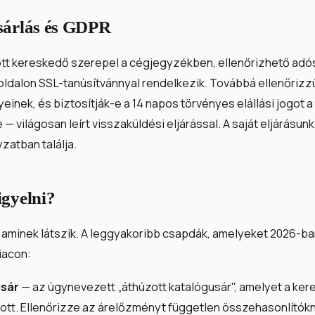
sárlás és GDPR
lott kereskedő szerepel a cégjegyzékben, ellenőrizhető ad
 oldalon SSL-tanúsítvánnyal rendelkezik. Továbbá ellenőriz
inek, és biztosítják-e a 14 napos törvényes elállási jogot a
 világosan leírt visszaküldési eljárással. A saját eljárásunk
lyzatban
találja.
igyelni?
 aminek látszik. A leggyakoribb csapdák, amelyeket 2026-ba
iacon:
usár
— az úgynevezett „áthúzott katalógusár", amelyet a ker
ott. Ellenőrizze az árelőzményt független összehasonlítókn