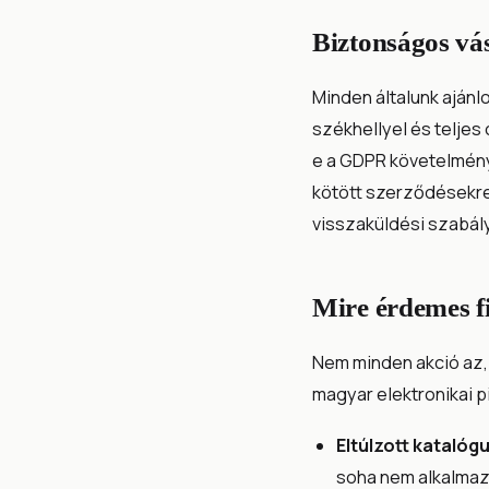
Biztonságos vá
Minden általunk aján
székhellyel és teljes
e a GDPR követelménye
kötött szerződésekre —
visszaküldési szabá
Mire érdemes f
Nem minden akció az,
magyar elektronikai p
Eltúlzott katalóg
soha nem alkalmaz