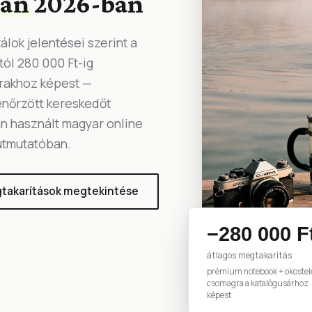
ban
2026-ban
lok jelentései szerint a
tól 280 000 Ft-ig
árakhoz képest —
enőrzött kereskedőt
an használt magyar online
 útmutatóban.
takarítások megtekintése
−280 000 F
átlagos megtakarítás
prémium notebook + okostel
csomagra a katalógusárhoz
képest